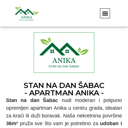
APARTMAN ANIKA
KONTAKT & REZE
BOOKING STAN NA DAN U ŠAPCU – DIREKTNA I
STAN NA DAN ŠABAC
- APARTMAN ANIKA -
Stan na dan Šabac
nudi moderan i potpuno
opremljen apartman Anika u centru grada, idealan
za kraći ili duži boravak. Naša nekretnina površine
36m²
pruža sve što vam je potrebno za
udoban i