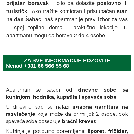
prijatan boravak
– bilo da dolazite
poslovno ili
turistički
. Ako tražite komforan i pristupačan
stan
na dan Šabac
, naš apartman je pravi izbor za Vas
– spoj topline doma i praktične lokacije. U
apartmanu mogu da borave 2 do 4 osobe.
ZA SVE INFORMACIJE POZOVITE
Nenad +381 66 566 55 68
Apartman se sastoji od
dnevne sobe sa
kuhinjom, hodnika, kupatila i spavaće sobe
.
U dnevnoj sobi se nalazi
ugaona garnitura na
razvlačenje
koja može da primi još 2 osobe, dok
spavaća soba poseduje
bračni krevet
.
Kuhinja je potpuno opremljena:
šporet, frižider,