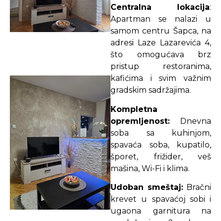
Centralna lokacija
:
Apartman se nalazi u
samom centru Šapca, na
adresi Laze Lazarevića 4,
što omogućava brz
pristup restoranima,
kafićima i svim važnim
gradskim sadržajima.
Kompletna
opremljenost:
Dnevna
soba sa kuhinjom,
spavaća soba, kupatilo,
šporet, frižider, veš
mašina, Wi-Fi i klima.
Udoban smeštaj:
Bračni
krevet u spavaćoj sobi i
ugaona garnitura na