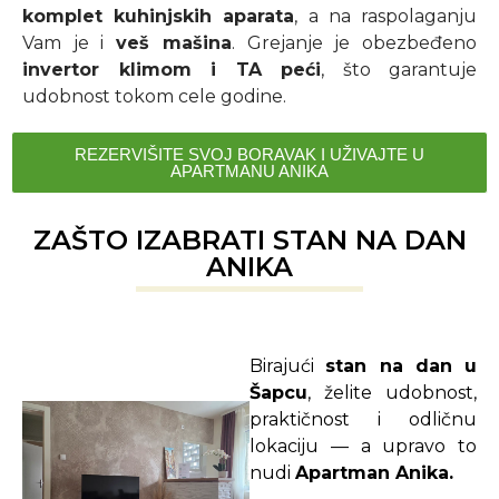
komplet kuhinjskih aparata
, a na raspolaganju
Vam je i
veš mašina
. Grejanje je obezbeđeno
invertor klimom i TA peći
, što garantuje
udobnost tokom cele godine.
REZERVIŠITE SVOJ BORAVAK I UŽIVAJTE U
APARTMANU ANIKA
ZAŠTO IZABRATI STAN NA DAN
ANIKA
Birajući
stan na dan u
Šapcu
, želite udobnost,
praktičnost i odličnu
lokaciju — a upravo to
nudi
Apartman Anika.