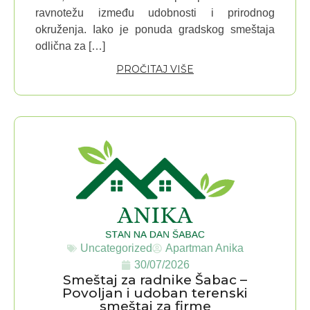
ravnotežu između udobnosti i prirodnog
okruženja. Iako je ponuda gradskog smeštaja
odlična za […]
PROČITAJ VIŠE
Uncategorized
Apartman Anika
30/07/2026
Smeštaj za radnike Šabac –
Povoljan i udoban terenski
smeštaj za firme