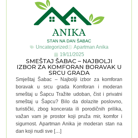
Uncategorized
Apartman Anika
19/11/2025
SMEŠTAJ ŠABAC – NAJBOLJI
IZBOR ZA KOMFORAN BORAVAK U
SRCU GRADA
Smještaj Šabac – Najbolji izbor za komforan
boravak u srcu grada Komforan i moderan
smeštaj u Šapcu Tražite udoban, čist i privatni
smeštaj u Šapcu? Bilo da dolazite poslovno,
turistički, zbog koncerata ili porodičnih prilika,
važan vam je prostor koji pruža mir, komfor i
sigurnost. Apartman Anika je moderan stan na
dan koji nudi sve […]