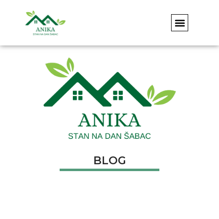
APARTMAN ANIKA
KONTAKT & REZE
BOOKING STAN NA DAN U ŠAPCU – DIREKTNA I
BLOG