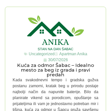
Uncategorized
Apartman Anika
30/07/2026
Kuća za odmor Šabac – Idealno
mesto za beg iz grada i pravi
predah
Kada svakodnevni tempo i gradska gužva
postanu zamorni, kratak beg u prirodu postaje
najbolji način da napunite baterije. Bilo da
planirate vikend sa porodicom, opuštanje sa
prijateljima ili vam je jednostavno potreban mir i
tišina, kuća za odmor u Šapcu pruža savršenu