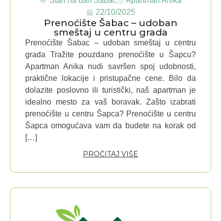
Stan na dan Šabac
Apartman Anika
22/10/2025
Prenoćište Šabac – udoban
smeštaj u centru grada
Prenoćište Šabac – udoban smeštaj u centru
grada Tražite pouzdano prenoćište u Šapcu?
Apartman Anika nudi savršen spoj udobnosti,
praktične lokacije i pristupačne cene. Bilo da
dolazite poslovno ili turistički, naš apartman je
idealno mesto za vaš boravak. Zašto izabrati
prenoćište u centru Šapca? Prenoćište u centru
Šapca omogućava vam da budete na korak od
[…]
PROČITAJ VIŠE