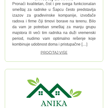
Pronaći kvalitetan, čist i pre svega funkcionalan
smeštaj za radnike u Šapcu često predstavlja
izazov za građevinske kompanije, izvođače
radova i firme čiji timovi borave na terenu. Bilo
da vam je potreban smeštaj za manju grupu
majstora ili veći tim radnika na duži vremenski
period, nudimo vam optimalno rešenje koje
kombinuje udobnost doma i pristupačne […]
PROČITAJ VIŠE