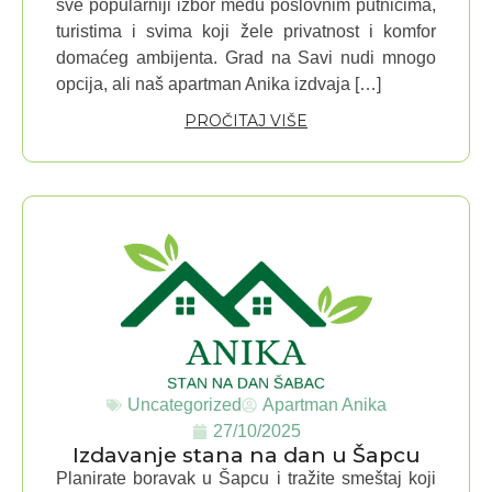
sve popularniji izbor među poslovnim putnicima,
turistima i svima koji žele privatnost i komfor
domaćeg ambijenta. Grad na Savi nudi mnogo
opcija, ali naš apartman Anika izdvaja […]
PROČITAJ VIŠE
Uncategorized
Apartman Anika
27/10/2025
Izdavanje stana na dan u Šapcu
Planirate boravak u Šapcu i tražite smeštaj koji