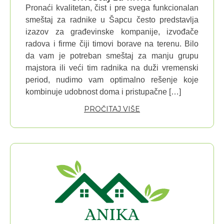
Pronaći kvalitetan, čist i pre svega funkcionalan
smeštaj za radnike u Šapcu često predstavlja
izazov za građevinske kompanije, izvođače
radova i firme čiji timovi borave na terenu. Bilo
da vam je potreban smeštaj za manju grupu
majstora ili veći tim radnika na duži vremenski
period, nudimo vam optimalno rešenje koje
kombinuje udobnost doma i pristupačne […]
PROČITAJ VIŠE