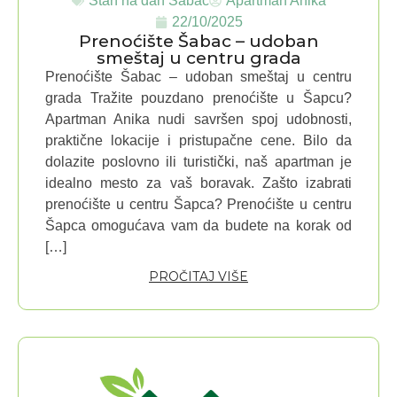
Stan na dan Šabac
Apartman Anika
22/10/2025
Prenoćište Šabac – udoban
smeštaj u centru grada
Prenoćište Šabac – udoban smeštaj u centru
grada Tražite pouzdano prenoćište u Šapcu?
Apartman Anika nudi savršen spoj udobnosti,
praktične lokacije i pristupačne cene. Bilo da
dolazite poslovno ili turistički, naš apartman je
idealno mesto za vaš boravak. Zašto izabrati
prenoćište u centru Šapca? Prenoćište u centru
Šapca omogućava vam da budete na korak od
[…]
PROČITAJ VIŠE