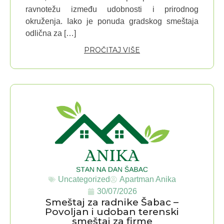
ravnotežu između udobnosti i prirodnog
okruženja. Iako je ponuda gradskog smeštaja
odlična za […]
PROČITAJ VIŠE
Uncategorized
Apartman Anika
30/07/2026
Smeštaj za radnike Šabac –
Povoljan i udoban terenski
smeštaj za firme