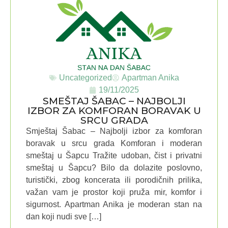
Uncategorized
Apartman Anika
19/11/2025
SMEŠTAJ ŠABAC – NAJBOLJI
IZBOR ZA KOMFORAN BORAVAK U
SRCU GRADA
Smještaj Šabac – Najbolji izbor za komforan
boravak u srcu grada Komforan i moderan
smeštaj u Šapcu Tražite udoban, čist i privatni
smeštaj u Šapcu? Bilo da dolazite poslovno,
turistički, zbog koncerata ili porodičnih prilika,
važan vam je prostor koji pruža mir, komfor i
sigurnost. Apartman Anika je moderan stan na
dan koji nudi sve […]