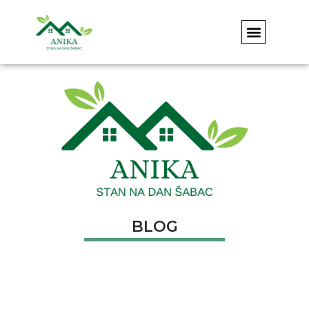
APARTMAN ANIKA
KONTAKT & REZE
BOOKING STAN NA DAN U ŠAPCU – DIREKTNA I
BLOG