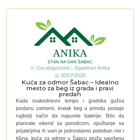
Uncategorized
Apartman Anika
30/07/2026
Kuća za odmor Šabac – Idealno
mesto za beg iz grada i pravi
predah
Kada svakodnevni tempo i gradska gužva
postanu zamorni, kratak beg u prirodu postaje
najbolji način da napunite baterije. Bilo da
planirate vikend sa porodicom, opuštanje sa
prijateljima ili vam je jednostavno potreban mir i
tišina, kuća za odmor u Šapcu pruža savršenu