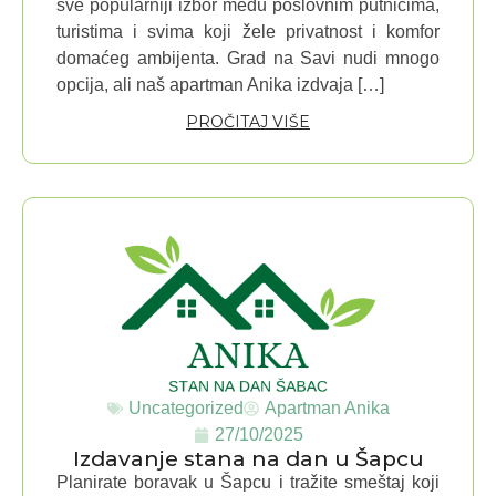
sve popularniji izbor među poslovnim putnicima,
turistima i svima koji žele privatnost i komfor
domaćeg ambijenta. Grad na Savi nudi mnogo
opcija, ali naš apartman Anika izdvaja […]
PROČITAJ VIŠE
Uncategorized
Apartman Anika
27/10/2025
Izdavanje stana na dan u Šapcu
Planirate boravak u Šapcu i tražite smeštaj koji